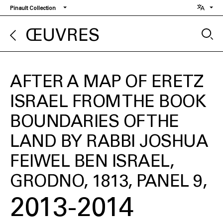
Aller
Pinault Collection
au
contenu
ŒUVRES
principal
AFTER A MAP OF ERETZ
ISRAEL FROM THE BOOK
BOUNDARIES OF THE
LAND BY RABBI JOSHUA
FEIWEL BEN ISRAEL,
GRODNO, 1813, PANEL 9
2013-2014