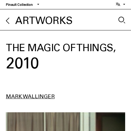
Skip
Pinault Collection
to
main
ARTWORKS
content
THE MAGIC OF THINGS
2010
MARK WALLINGER