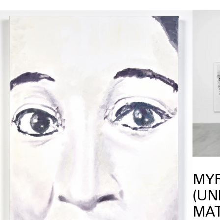
MYR
(UN
MAT