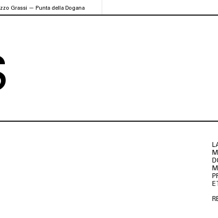
azzo Grassi — Punta della Dogana
S
L
M
D
M
P
E
R