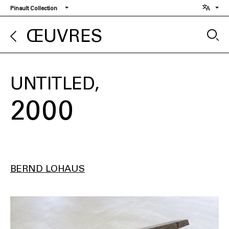
Aller
Pinault Collection
au
contenu
ŒUVRES
principal
UNTITLED
2000
BERND LOHAUS