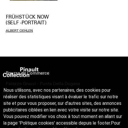
FRÜHSTÜCK NOW
(SELF -PORTRAIT)
ALBERT OEHLEN
Bourse de Commerce
Palazzo Grassi - Punta Della Dogana
Nous utilisons, avec nos partenaires, des cookies pour
Pinault Collection
réaliser des statistiques visant à évaluer le trafic sur notre
site et pour vous proposer, sur d’autres sites, des annonces
publicitaires ciblées en lien avec votre visite sur notre site.
Vous pouvez modifier vos choix à tout moment en allant sur
Crédits
la page 'Politique cookies' accessible depuis le footer.Pour