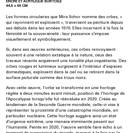
ENCRE ET ACRYLIQUE SUR TOILE
44,5 × 66 CM
Les formes circulaires que Mira Schor nomme des orbes, «
qui rayonnent et explosent », traversent sa peinture depuis
ses débuts dans les années 1970. Elles incarnent à la fois la
féminité et la souveraineté : leur puissance s’impose
visuellement et symboliquement.
Si, dans ses œuvres antérieures, ces orbes renvoyaient
souvent à une relation extatique à la nature, ceux des
travaux récents acquièrent une tonalité plus inquiétante. Des
orbes rouges et lumineux surgissent à l’intérieur d’espaces
domestiques, explosent dans le ciel ou se retirent dans la
surface picturale comme des trous noirs.
Avec cette œuvre, l’orbe se transforme en une horloge
réglée à deux minutes avant minuit, position de l’horloge de
l’Apocalypse lorsqu’elle fut réévaluée en 2020. Créée au
lendemain de la Seconde Guerre mondiale, celle-ci vise à
représenter la proximité d’une catastrophe mondiale, en
particulier nucléaire. Cette horloge suggère ainsi un état
d’urgence extrême, une menace imminente pesant sur
l’humanité. Peinte en 2020, l’œuvre semble faire écho à un
moment de suspension du monde, marqué à la fois par la