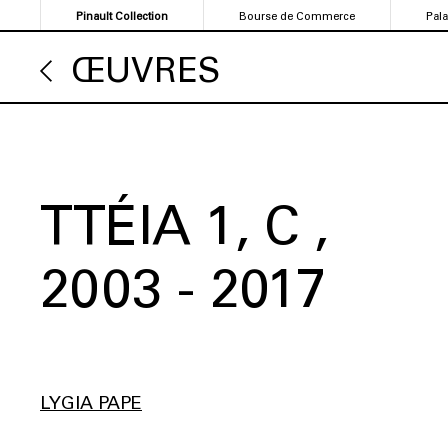
Aller
Pinault Collection
Bourse de Commerce
Pal
au
contenu
ŒUVRES
principal
TTÉIA 1, C
2003 - 2017
LYGIA PAPE