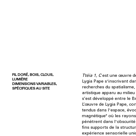
FIL DORÉ, BOIS, CLOUS,
Ttéia 1, C
est une œuvre de 
LUMIÈRE
Lygia Pape s'inscrivant dan
DIMENSIONS VARIABLES,
recherches du spatialism
SPÉCIFIQUES AU SITE
artistique apparu au milieu
s’est développé entre le Brés
L’œuvre de Lygia Pape, cons
tendus dans l'espace, évo
magnétique" où les rayons
pénètrent dans l'obscurité
fins supports de la structu
expérience sensorielle uni