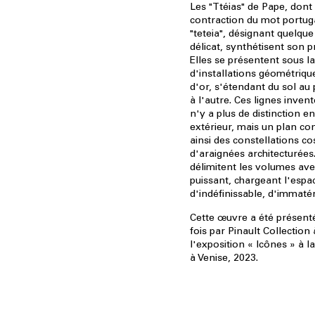
Les "Ttéias" de Pape, dont
contraction du mot portugai
"teteia", désignant quelque
délicat, synthétisent son p
Elles se présentent sous l
d'installations géométrique
d'or, s'étendant du sol au
à l'autre. Ces lignes inven
n'y a plus de distinction en
extérieur, mais un plan co
ainsi des constellations c
d'araignées architecturées.
délimitent les volumes avec
puissant, chargeant l'espa
d'indéfinissable, d'immatéri
Cette œuvre a été présent
fois par Pinault Collection
l'exposition « Icônes » à 
à Venise, 2023.