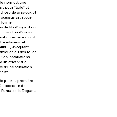
 le nom est une
s pour "toile" et
 chose de gracieux et
rocessus artistique.
a forme
s de fils d'argent ou
 plafond ou d'un mur
tent un espace « où il
tre intérieur et
ntinu », évoquant
osmiques ou des toiles
 Ces installations
 un effet visuel
ce d'une sensation
alité.
ée pour la première
 à l'occasion de
la Punta della Dogana