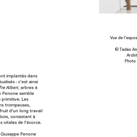
Vue de l’expo
© Tadao And
Archi
Photo 
ont implantés dans
alisés : c’est ainsi
Tre Alberi
, arbres à
pe Penone semble
 primitive. Les
ns trompeuses,
ruit d’un long travail
bois, consistant à
s vitales de l’écorce.
e Giuseppe Penone