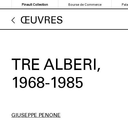
Aller
Pinault Collection
Bourse de Commerce
Pal
au
contenu
ŒUVRES
principal
TRE ALBERI
1968-1985
GIUSEPPE PENONE