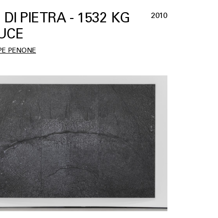
 DI PIETRA - 1532 KG
2010
LUCE
PE PENONE