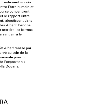
rofondément ancrée
entre l’être humain et
 qui se concentrent
et le rapport entre
nt, aboutissent dans
 des
Alberi
: Penone
n extraire les formes
ersant ainsi le
re Alberi
réalisé par
rvé au sein de la
 présenté pour la
de l’exposition «
ella Dogana.
ERA