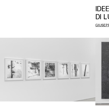
IDEE
DI 
GIUSEP