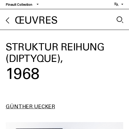
Aller
Pinault Collection
au
contenu
ŒUVRES
principal
STRUKTUR REIHUNG
(DIPTYQUE)
1968
GÜNTHER UECKER