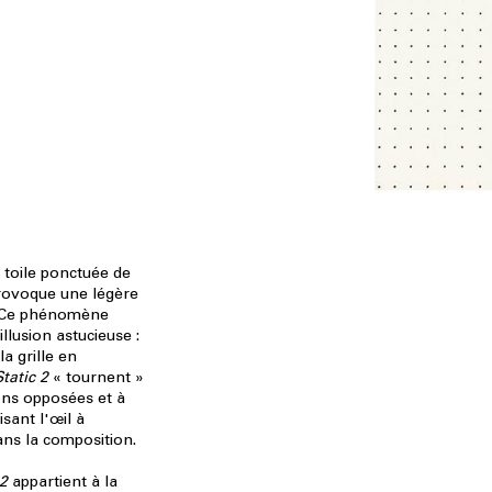
 toile ponctuée de
provoque une légère
. Ce phénomène
illusion astucieuse :
la grille en
Static 2
« tournent »
ions opposées et à
isant l'œil à
ns la composition.
 2
appartient à la