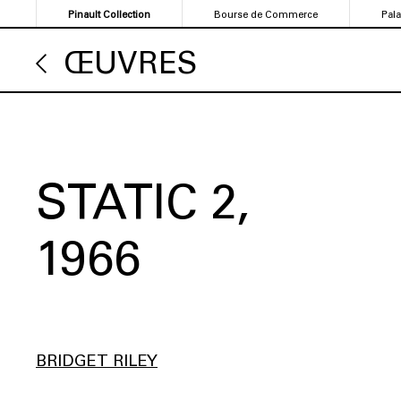
Aller
Pinault Collection
Bourse de Commerce
Pal
au
contenu
ŒUVRES
principal
STATIC 2
1966
BRIDGET RILEY