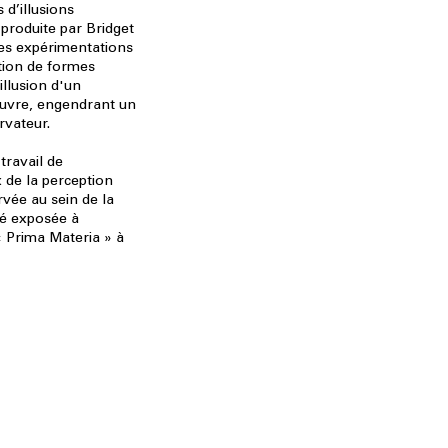
 d’illusions
 produite par Bridget
Ses expérimentations
tion de formes
illusion d'un
uvre, engendrant un
rvateur.
travail de
x de la perception
vée au sein de la
été exposée à
« Prima Materia » à