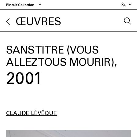
Aller
Pinault Collection
au
contenu
ŒUVRES
principal
SANS TITRE (VOUS
ALLEZ TOUS MOURIR)
2001
CLAUDE LÉVÊQUE