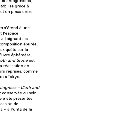
eux antagonistes,
tabilisé grâce à
et en place entre
ets s’étend à une
t l’espace
 adjoignant les
composition épurée,
sa quête sur la
 Œuvre éphémère,
loth and Stone
est
a réalisation en
eurs reprises, comme
on à Tokyo.
hingness – Cloth and
 conservée au sein
le a été présentée
ccasion de
a » à Punta della