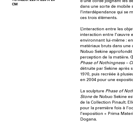
d’une corde joignant les d
CM
dans une sorte de mobile s
l’interdépendance qui se m
ces trois éléments.
L’interaction entre les obj
interaction entre l’œuvre e
environnant lui-même : en
matériaux bruts dans une 
Nobuo Sekine approfondit 
perception de la matière.
Phase of Nothingness – C
détruite par Sekine après s
1970, puis recréée à plusi
en 2004 pour une expositi
La sculpture
Phase of Not
Stone
de Nobuo Sekine est
de la Collection Pinault. El
pour la première fois à l’o
l’exposition « Prima Materi
Dogana.