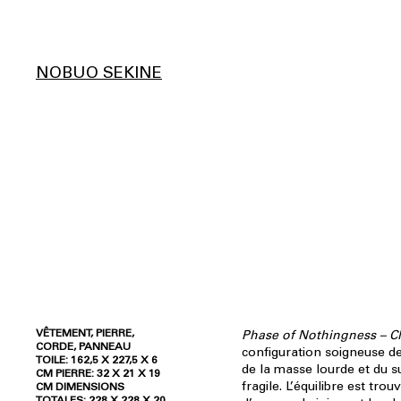
NOBUO SEKINE
VÊTEMENT, PIERRE,
Phase of Nothingness – C
CORDE, PANNEAU
configuration soigneuse de 
TOILE: 162,5 X 227,5 X 6
de la masse lourde et du su
CM PIERRE: 32 X 21 X 19
fragile. L’équilibre est trou
CM DIMENSIONS
TOTALES: 228 X 228 X 20