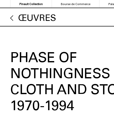
Aller
Pinault Collection
Bourse de Commerce
Pal
au
contenu
ŒUVRES
principal
PHASE OF
NOTHINGNESS 
CLOTH AND ST
1970-1994