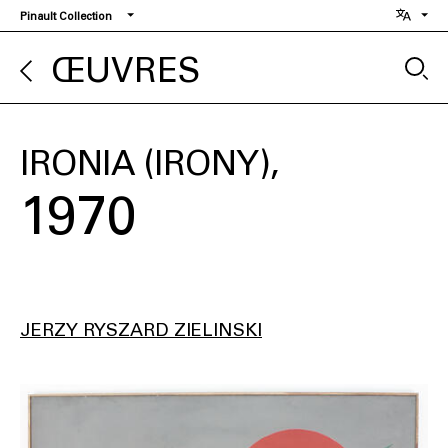
Aller
Pinault Collection
au
contenu
ŒUVRES
principal
IRONIA (IRONY)
1970
JERZY RYSZARD ZIELINSKI