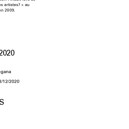
es artistes? » au
en 2009.
2020
ogana
3/12/2020
S