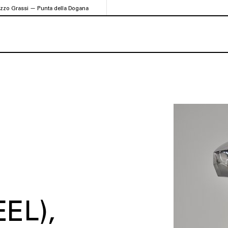
azzo Grassi — Punta della Dogana
EEL)