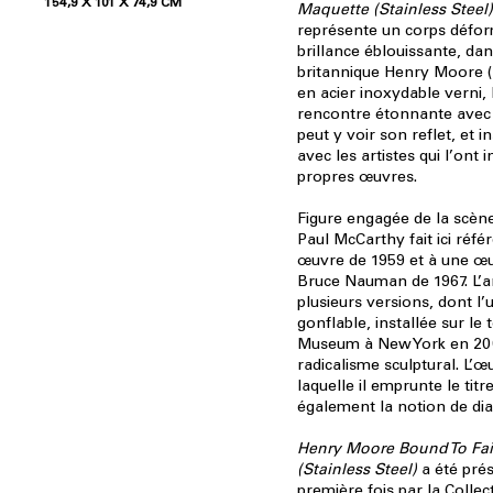
154,9 X 101 X 74,9 CM
Maquette (Stainless Steel)
représente un corps défor
brillance éblouissante, dans
britannique Henry Moore (
en acier inoxydable verni, 
rencontre étonnante avec 
peut y voir son reflet, et 
avec les artistes qui l’ont 
propres œuvres.
Figure engagée de la scène
Paul McCarthy fait ici réf
œuvre de 1959 et à une œ
Bruce Nauman de 1967. L’ar
plusieurs versions, dont 
gonflable, installée sur le 
Museum à New York en 200
radicalisme sculptural. L
laquelle il emprunte le tit
également la notion de dial
Henry Moore Bound To Fai
(Stainless Steel)
a été pré
première fois par la Collec