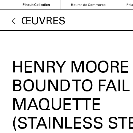
Aller
Pinault Collection
Bourse de Commerce
Pal
au
contenu
ŒUVRES
principal
HENRY MOORE
BOUND TO FAIL
MAQUETTE
(STAINLESS ST