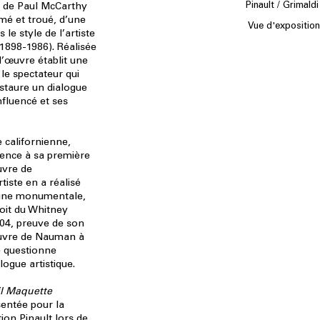
Pinault / Grimal
de Paul McCarthy
mé et troué, d’une
Vue d'exposition
 le style de l’artiste
1898-1986). Réalisée
l’œuvre établit une
le spectateur qui
instaure un dialogue
influencé et ses
 californienne,
érence à sa première
uvre de
tiste en a réalisé
l’une monumentale,
toit du Whitney
4, preuve de son
’œuvre de Nauman à
re questionne
ogue artistique.
l Maquette
sentée pour la
tion Pinault lors de