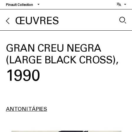
Aller
Pinault Collection
au
contenu
ŒUVRES
principal
GRAN CREU NEGRA
(LARGE BLACK CROSS)
1990
ANTONI TÁPIES