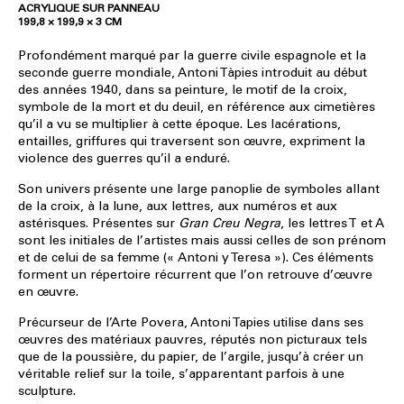
ACRYLIQUE SUR PANNEAU
199,8 × 199,9 × 3 CM
Profondément marqué par la guerre civile espagnole et la
seconde guerre mondiale, Antoni Tàpies introduit au début
des années 1940, dans sa peinture, le motif de la croix,
symbole de la mort et du deuil, en référence aux cimetières
qu’il a vu se multiplier à cette époque. Les lacérations,
entailles, griffures qui traversent son œuvre, expriment la
violence des guerres qu’il a enduré.
Son univers présente une large panoplie de symboles allant
de la croix, à la lune, aux lettres, aux numéros et aux
astérisques. Présentes sur
Gran Creu Negra
, les lettres T et A
sont les initiales de l’artistes mais aussi celles de son prénom
et de celui de sa femme (« Antoni y Teresa »). Ces éléments
forment un répertoire récurrent que l’on retrouve d’œuvre
en œuvre.
Précurseur de l’Arte Povera, Antoni Tapies utilise dans ses
œuvres des matériaux pauvres, réputés non picturaux tels
que de la poussière, du papier, de l’argile, jusqu’à créer un
véritable relief sur la toile, s’apparentant parfois à une
sculpture.