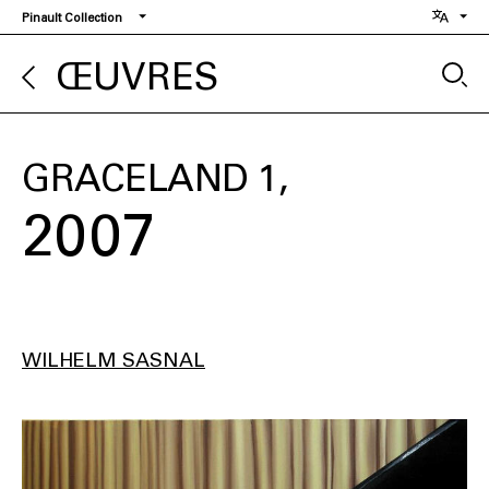
Aller
Pinault Collection
au
contenu
ŒUVRES
principal
GRACELAND 1
2007
WILHELM SASNAL