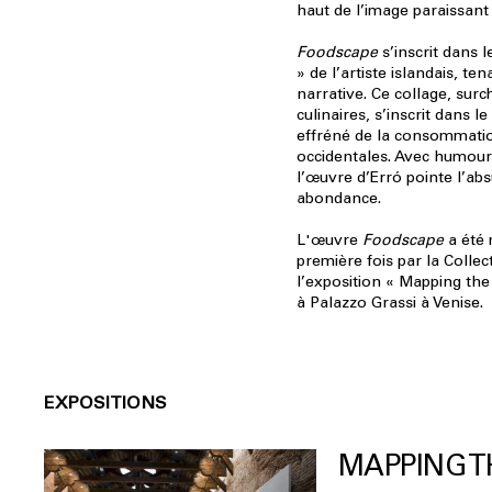
haut de l’image paraissant 
Foodscape
s’inscrit dans l
» de l’artiste islandais, ten
narrative. Ce collage, sur
culinaires, s’inscrit dans 
effréné de la consommatio
occidentales. Avec humour 
l’œuvre d’Erró pointe l’abs
abondance.
L'œuvre
Foodscape
a été 
première fois par la Collec
l’exposition « Mapping the
à Palazzo Grassi à Venise.
EXPOSITIONS
MAPPING T