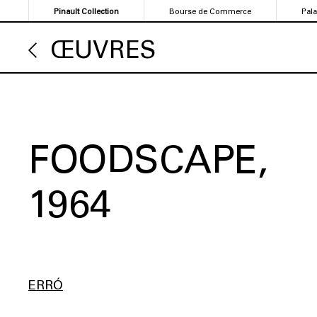
Aller
Pinault Collection
Bourse de Commerce
Pal
au
contenu
ŒUVRES
principal
FOODSCAPE
1964
ERRÓ