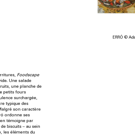
ERRÓ © Adag
rritures,
Foodscape
vide. Une salade
ruits, une planche de
e petits fours
pulence surchargée,
tre typique des
 Malgré son caractère
Erró ordonne ses
en témoigne par
de biscuits – au sein
e, les éléments du