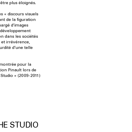
être plus éloignés.
es « discours visuels
ant de la figuration
chargé d’images
le développement
n dans les sociétés
et irrévérence,
urdité d’une telle
montrée pour la
tion Pinault lors de
 Studio » (2009-2011)
HE STUDIO