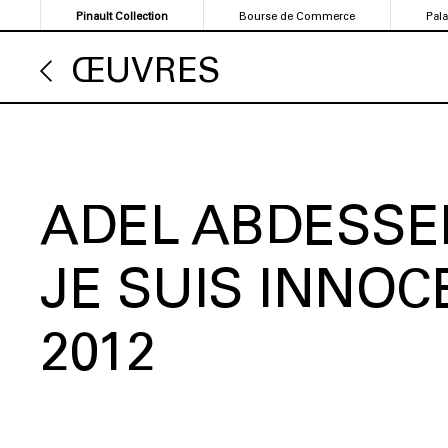
Aller
Pinault Collection
Bourse de Commerce
Pal
au
contenu
ŒUVRES
principal
ADEL ABDESS
JE SUIS INNOC
2012