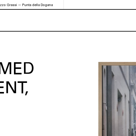
azzo Grassi — Punta della Dogana
EMED
ENT