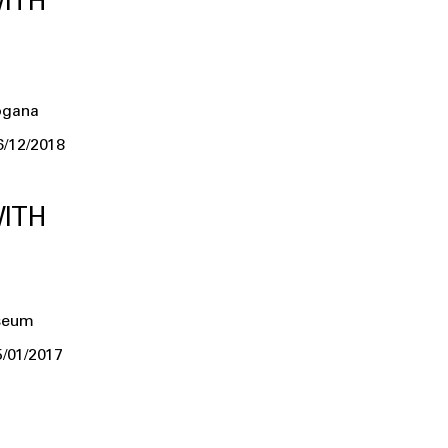
ITH
ogana
6/12/2018
ITH
seum
5/01/2017