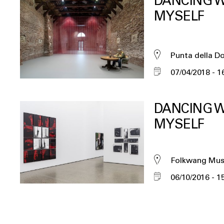
DANCING W
MYSELF
Punta della D
07/04/2018
1
DANCING W
MYSELF
Folkwang Mu
06/10/2016
1