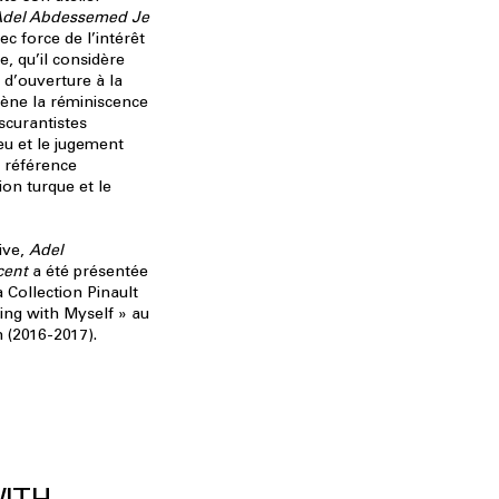
del Abdessemed Je
c force de l’intérêt
te, qu’il considère
 d’ouverture à la
cène la réminiscence
scurantistes
eu et le jugement
e référence
on turque et le
ive,
Adel
cent
a été présentée
a Collection Pinault
cing with Myself » au
(2016-2017).