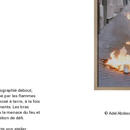
ographié debout,
pé par les flammes
osé à terre, à la fois
ements. Les bras
 à la menace du feu et
© Adel Abdess
tion de défi.
xte son atelier