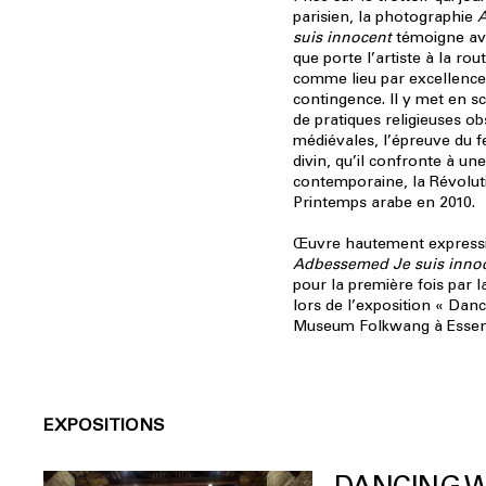
parisien, la photographie
A
suis innocent
témoigne ave
que porte l’artiste à la rou
comme lieu par excellence
contingence. Il y met en s
de pratiques religieuses ob
médiévales, l’épreuve du f
divin, qu’il confronte à un
contemporaine, la Révoluti
Printemps arabe en 2010.
Œuvre hautement express
Adbessemed Je suis inno
pour la première fois par l
lors de l’exposition « Dan
Museum Folkwang à Essen 
EXPOSITIONS