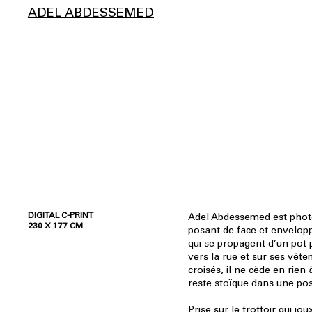
ADEL ABDESSEMED
DIGITAL C-PRINT
Adel Abdessemed est phot
230 X 177 CM
posant de face et envelop
qui se propagent d’un pot p
vers la rue et sur ses vêt
croisés, il ne cède en rien
reste stoïque dans une posi
Prise sur le trottoir qui jou