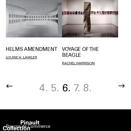
HELMS AMENDMENT
VOYAGE OF THE
BEAGLE
LOUISE A. LAWLER
RACHEL HARRISON
Page
4.
Page
5.
Current
6.
Page
7.
Page
8.
Pagination
page
Bourse de Commerce