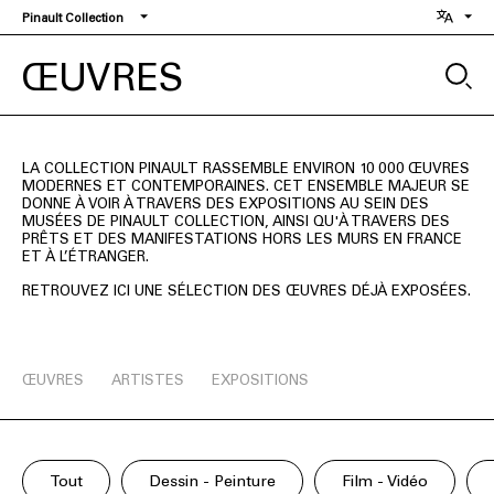
Aller
Pinault Collection
au
contenu
ŒUVRES
principal
LA COLLECTION PINAULT RASSEMBLE ENVIRON 10 000 ŒUVRES
MODERNES ET CONTEMPORAINES. CET ENSEMBLE MAJEUR SE
DONNE À VOIR À TRAVERS DES EXPOSITIONS AU SEIN DES
MUSÉES DE PINAULT COLLECTION, AINSI QU'À TRAVERS DES
PRÊTS ET DES MANIFESTATIONS HORS LES MURS EN FRANCE
ET À L’ÉTRANGER.
RETROUVEZ ICI UNE SÉLECTION DES ŒUVRES DÉJÀ EXPOSÉES.
ŒUVRES
ARTISTES
EXPOSITIONS
Tout
Dessin - Peinture
Film - Vidéo